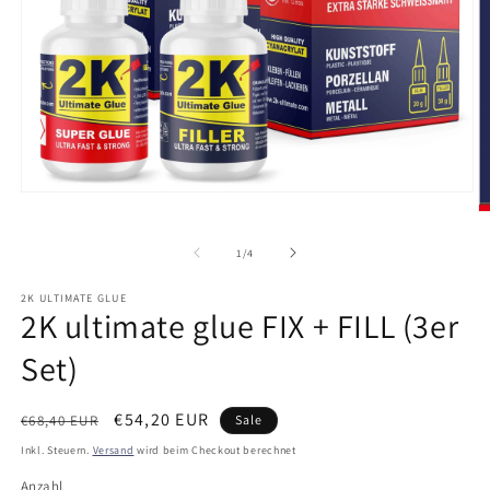
Medien
1
M
in
2
Modal
in
von
1
/
4
öffnen
M
ö
2K ULTIMATE GLUE
2K ultimate glue FIX + FILL (3er
Set)
Normaler
Verkaufspreis
€54,20 EUR
€68,40 EUR
Sale
Preis
Inkl. Steuern.
Versand
wird beim Checkout berechnet
Anzahl