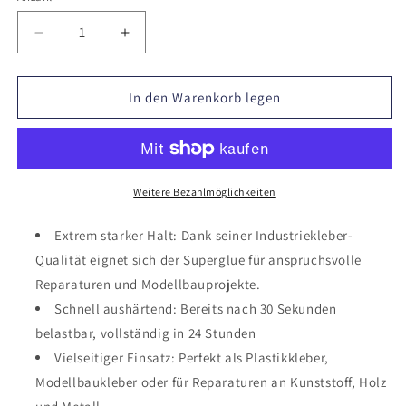
Verringere
Erhöhe
die
die
Menge
Menge
für
für
In den Warenkorb legen
2K
2K
ultimate
ultimate
glue
glue
FIX
FIX
+
+
Weitere Bezahlmöglichkeiten
FILL
FILL
(3er
(3er
Extrem starker Halt: Dank seiner Industriekleber-
Set)
Set)
Qualität eignet sich der Superglue für anspruchsvolle
Reparaturen und Modellbauprojekte.
Schnell aushärtend: Bereits nach 30 Sekunden
belastbar, vollständig in 24 Stunden
Vielseitiger Einsatz: Perfekt als Plastikkleber,
Modellbaukleber oder für Reparaturen an Kunststoff, Holz